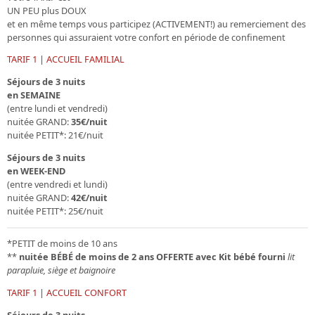
UN PEU plus DOUX
et en même temps vous
participez (ACTIVEMENT!) au remerciement
des
personnes qui assuraient votre confort en période de confinement
TARIF 1 | ACCUEIL FAMILIAL
Séjours de 3 nuits
en SEMAINE
(entre lundi et vendredi)
nuitée GRAND:
35€/nuit
nuitée PETIT*: 21€/nuit
Séjours de 3 nuits
en WEEK-END
(entre vendredi et lundi)
nuitée GRAND:
42€/nuit
nuitée PETIT*: 25€/nuit
*PETIT de moins de 10 ans
**
nuitée BÉBÉ de moins de 2 ans
OFFERTE avec Kit bébé fourni
lit
parapluie, siège et baignoire
TARIF 1 | ACCUEIL CONFORT
Séjours de 3 nuits