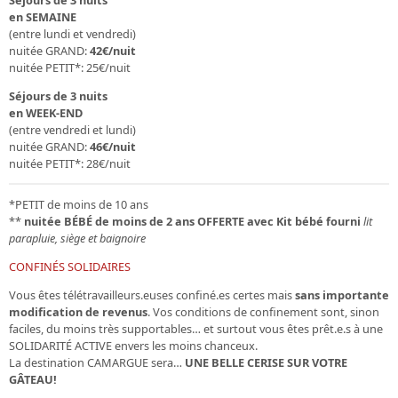
en SEMAINE
(entre lundi et vendredi)
nuitée GRAND:
42€/nuit
nuitée PETIT*: 25€/nuit
Séjours de 3 nuits
en WEEK-END
(entre vendredi et lundi)
nuitée GRAND:
46€/nuit
nuitée PETIT*: 28€/nuit
*PETIT de moins de 10 ans
**
nuitée BÉBÉ de moins de 2 ans
OFFERTE avec Kit bébé fourni
lit
parapluie, siège et baignoire
CONFINÉS SOLIDAIRES
Vous êtes télétravailleurs.euses confiné.es certes mais
sans importante
modification de revenus
. Vos conditions de confinement sont, sinon
faciles, du moins très supportables… et surtout vous êtes prêt.e.s à une
SOLIDARITÉ ACTIVE envers les moins chanceux.
La destination CAMARGUE sera…
UNE BELLE CERISE SUR VOTRE
GÂTEAU!