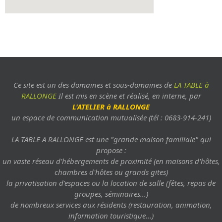
Ce site est un des domaines et sous-domaines de
LA TABLE à
RALLONGE
Il est mis en scène et réalisé, en interne, par
L'ATELIER à RALLONGE
un espace de communication mutualisée (tél : 0683-914-241)
LA TABLE A RALLONGE est une "grande maison familiale" qui
propose :
un vaste réseau d'hébergements de proximité (en maisons d'hôtes,
chambres d'hôtes ou grands gites)
la privatisation d'espaces ou la location de salle (fêtes, repas de
groupes, séminaires...)
de nombreux services aux résidents (restauration, animation,
information touristique...)