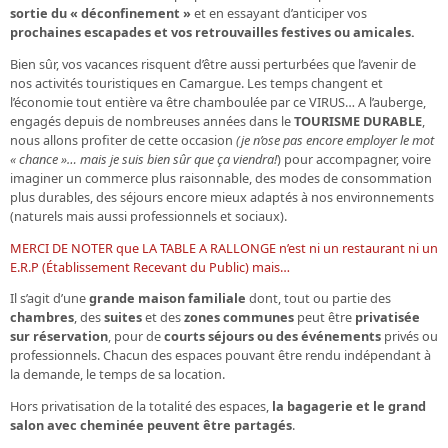
sortie du « déconfinement »
et en essayant d’anticiper vos
prochaines escapades et vos retrouvailles festives ou amicales.
Bien sûr, vos vacances risquent d’être aussi perturbées que l’avenir de
nos activités touristiques en Camargue. Les temps changent et
l’économie tout entière va être chamboulée par ce VIRUS… A l’auberge,
engagés depuis de nombreuses années dans le
TOURISME DURABLE
,
nous allons profiter de cette occasion
(je n’ose pas encore employer le mot
« chance »… mais je suis bien sûr que ça viendra!
) pour accompagner, voire
imaginer un commerce plus raisonnable, des modes de consommation
plus durables, des séjours encore mieux adaptés à nos environnements
(naturels mais aussi professionnels et sociaux).
MERCI DE NOTER que LA TABLE A RALLONGE n’est ni un restaurant ni un
E.R.P (Établissement Recevant du Public) mais…
Il s’agit d’une
grande maison familiale
dont, tout ou partie des
chambres
, des
suites
et des
zones communes
peut être
privatisée
sur réservation
, pour de
courts séjours
ou des événements
privés ou
professionnels. Chacun des espaces pouvant être rendu indépendant à
la demande, le temps de sa location.
Hors privatisation de la totalité des espaces,
la bagagerie et le grand
salon avec cheminée peuvent être partagés
.