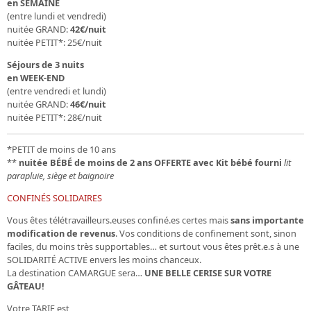
en SEMAINE
(entre lundi et vendredi)
nuitée GRAND:
42€/nuit
nuitée PETIT*: 25€/nuit
Séjours de 3 nuits
en WEEK-END
(entre vendredi et lundi)
nuitée GRAND:
46€/nuit
nuitée PETIT*: 28€/nuit
*PETIT de moins de 10 ans
**
nuitée BÉBÉ de moins de 2 ans
OFFERTE avec Kit bébé fourni
lit
parapluie, siège et baignoire
CONFINÉS SOLIDAIRES
Vous êtes télétravailleurs.euses confiné.es certes mais
sans importante
modification de revenus
. Vos conditions de confinement sont, sinon
faciles, du moins très supportables… et surtout vous êtes prêt.e.s à une
SOLIDARITÉ ACTIVE envers les moins chanceux.
La destination CAMARGUE sera…
UNE BELLE CERISE SUR VOTRE
GÂTEAU!
Votre
TARIF est