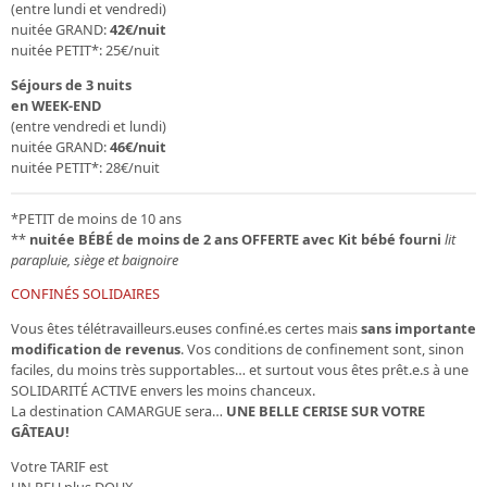
(entre lundi et vendredi)
nuitée GRAND:
42€/nuit
nuitée PETIT*: 25€/nuit
Séjours de 3 nuits
en WEEK-END
(entre vendredi et lundi)
nuitée GRAND:
46€/nuit
nuitée PETIT*: 28€/nuit
*PETIT de moins de 10 ans
**
nuitée BÉBÉ de moins de 2 ans
OFFERTE avec Kit bébé fourni
lit
parapluie, siège et baignoire
CONFINÉS SOLIDAIRES
Vous êtes télétravailleurs.euses confiné.es certes mais
sans importante
modification de revenus
. Vos conditions de confinement sont, sinon
faciles, du moins très supportables… et surtout vous êtes prêt.e.s à une
SOLIDARITÉ ACTIVE envers les moins chanceux.
La destination CAMARGUE sera…
UNE BELLE CERISE SUR VOTRE
GÂTEAU!
Votre
TARIF est
UN PEU plus DOUX